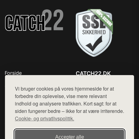
Forside
CATCH22.DK
Produkter
Tlf. 78768672
Top Rabatter
Vi bruger cookies på vores hjemmeside for at
Mail:
hej@want.dk
Kontakt
forbedre din oplevelse, vise mere relevant
indhold og analysere trafikken. Kort sagt: for at
Cookie- og privatlivspolitik
siden fungerer bedre – ikke for at være irriterende.
Cookie- og privatlivspolitik.
Denne side er en del af want.dk, der udgiver en række
Accepter alle