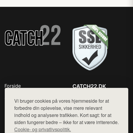
Forside
CATCH22.DK
Produkter
Tlf. 78768672
Top Rabatter
Vi bruger cookies på vores hjemmeside for at
Mail:
hej@want.dk
Kontakt
forbedre din oplevelse, vise mere relevant
indhold og analysere trafikken. Kort sagt: for at
Cookie- og privatlivspolitik
siden fungerer bedre – ikke for at være irriterende.
Cookie- og privatlivspolitik.