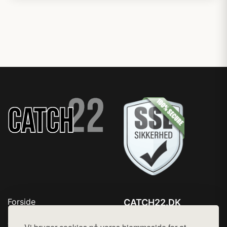
Forside
CATCH22.DK
Produkter
Tlf. 78768672
Top Rabatter