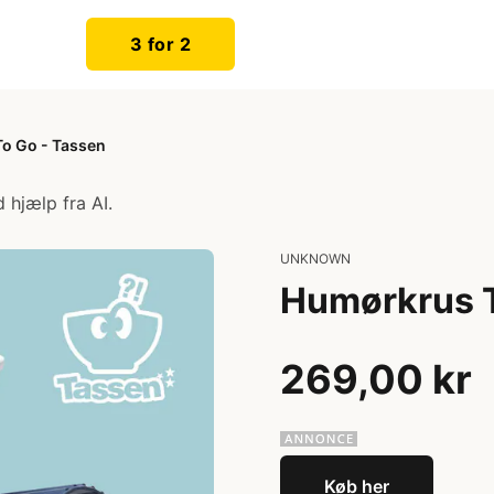
3 for 2
o Go - Tassen
 hjælp fra AI.
UNKNOWN
Humørkrus T
269,00 kr
Køb her