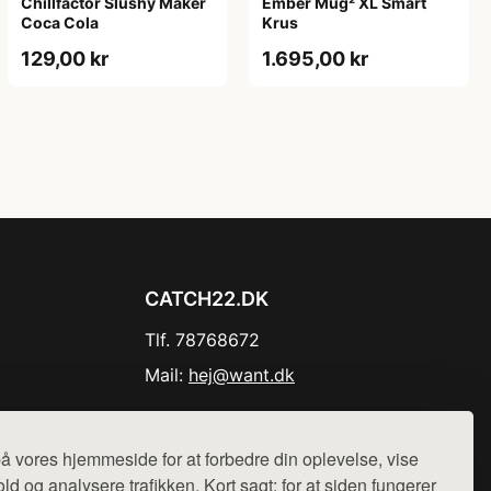
Chillfactor Slushy Maker
Ember Mug² XL Smart
Coca Cola
Krus
129,00 kr
1.695,00 kr
CATCH22.DK
Tlf. 78768672
Mail:
hej@want.dk
Cookie- og privatlivspolitik
å vores hjemmeside for at forbedre din oplevelse, vise
ld og analysere trafikken. Kort sagt: for at siden fungerer