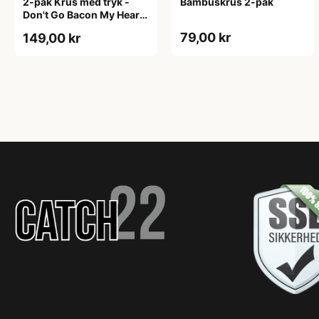
2-pak Krus med tryk -
Bambuskrus 2-pak
Don't Go Bacon My Heart.
I Couldn't If I Fried
79,00 kr
149,00 kr