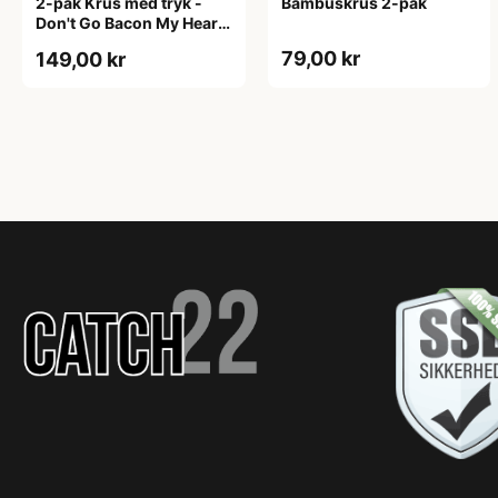
2-pak Krus med tryk -
Bambuskrus 2-pak
Don't Go Bacon My Heart.
I Couldn't If I Fried
79,00 kr
149,00 kr