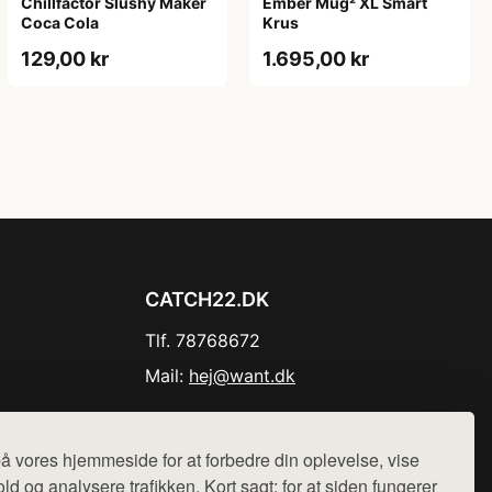
Chillfactor Slushy Maker
Ember Mug² XL Smart
Coca Cola
Krus
129,00 kr
1.695,00 kr
CATCH22.DK
Tlf. 78768672
Mail:
hej@want.dk
Cookie- og privatlivspolitik
å vores hjemmeside for at forbedre din oplevelse, vise
ld og analysere trafikken. Kort sagt: for at siden fungerer