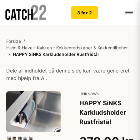
3 for 2
Forside
/
Hjem & Have - Køkken - Køkkenredskaber & Køkkentilbehør
/
HAPPY SiNKS Karkludsholder Rustfristål
Dele af indholdet på denne side kan være genereret
med hjælp fra AI.
UNKNOWN
HAPPY SiNKS
Karkludsholder
Rustfristål