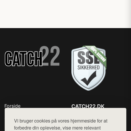
Forside
CATCH22.DK
Produkter
Tlf. 78768672
Top Rabatter
Vi bruger cookies på vores hjemmeside for at
Mail:
hej@want.dk
Kontakt
forbedre din oplevelse, vise mere relevant