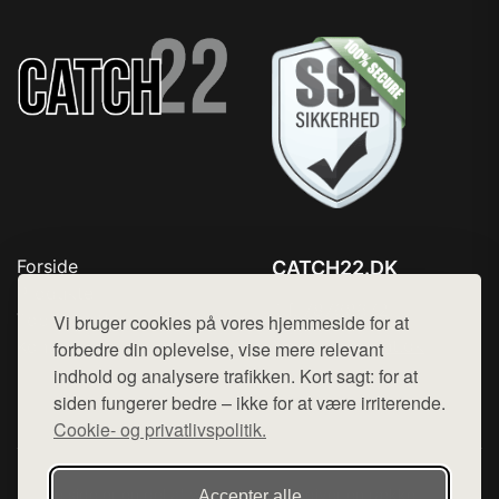
Forside
CATCH22.DK
Produkter
Tlf. 78768672
Top Rabatter
Vi bruger cookies på vores hjemmeside for at
Mail:
hej@want.dk
Kontakt
forbedre din oplevelse, vise mere relevant
indhold og analysere trafikken. Kort sagt: for at
Cookie- og privatlivspolitik
siden fungerer bedre – ikke for at være irriterende.
Cookie- og privatlivspolitik.
Denne side er en del af want.dk, der udgiver en række
Accepter alle