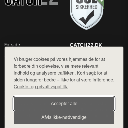
Forside
CATCH22.DK
Produkter
Tlf. 78768672
Top Rabatter
Vi bruger cookies på vores hjemmeside for at
Mail:
hej@want.dk
Kontakt
forbedre din oplevelse, vise mere relevant
indhold og analysere trafikken. Kort sagt: for at
Cookie- og privatlivspolitik
siden fungerer bedre – ikke for at være irriterende.
Cookie- og privatlivspolitik.
Denne side er en del af want.dk, der udgiver en række
Accepter alle
hjemmesider med præsentation af forskellige produkter fra
diverse webshops. Der sælges ikke varer fra denne side - vi
Afvis ikke‑nødvendige
henviser til de shops, som sælger varen. Vi har heller ikke