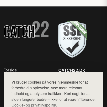
Forside
CATCH22.DK
Produkter
Tlf. 78768672
Top Rabatter
Vi bruger cookies på vores hjemmeside for at
Mail:
hej@want.dk
Kontakt
forbedre din oplevelse, vise mere relevant
indhold og analysere trafikken. Kort sagt: for at
Cookie- og privatlivspolitik
siden fungerer bedre – ikke for at være irriterende.
Cookie- og privatlivspolitik.