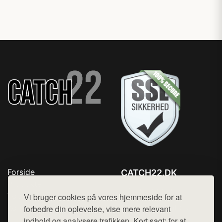
Forside
CATCH22.DK
Produkter
Tlf. 78768672
Top Rabatter
Vi bruger cookies på vores hjemmeside for at
Mail:
hej@want.dk
Kontakt
forbedre din oplevelse, vise mere relevant
indhold og analysere trafikken. Kort sagt: for at