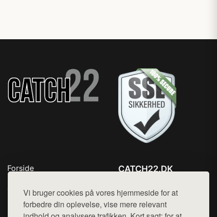
Forside
CATCH22.DK
Produkter
Tlf. 78768672
Top Rabatter
Vi bruger cookies på vores hjemmeside for at
Mail:
hej@want.dk
Kontakt
forbedre din oplevelse, vise mere relevant
indhold og analysere trafikken. Kort sagt: for at