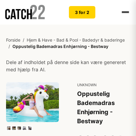
3 for 2
Forside
/
Hjem & Have - Bad & Pool - Badedyr & baderinge
/
Oppustelig Bademadras Enhjørning - Bestway
Dele af indholdet på denne side kan være genereret
med hjælp fra AI.
UNKNOWN
Oppustelig
Bademadras
Enhjørning -
Bestway