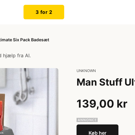
3 for 2
timate Six Pack Badesæt
 hjælp fra AI.
UNKNOWN
Man Stuff U
139,00 kr
Køb her