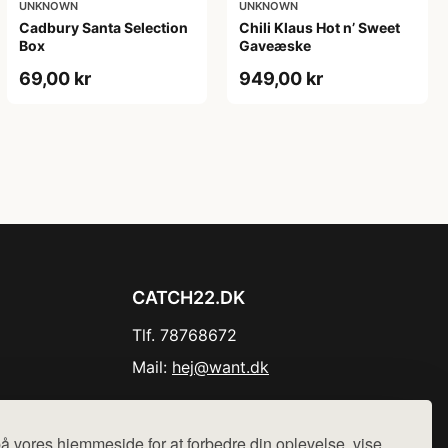
UNKNOWN
UNKNOWN
Cadbury Santa Selection
Chili Klaus Hot n’ Sweet
Box
Gaveæske
69,00 kr
949,00 kr
CATCH22.DK
Tlf. 78768672
Mail:
hej@want.dk
Cookie- og privatlivspolitik
å vores hjemmeside for at forbedre din oplevelse, vise