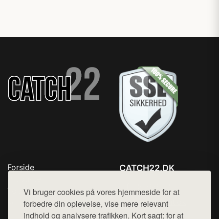
Forside
CATCH22.DK
Produkter
Tlf. 78768672
Top Rabatter
Vi bruger cookies på vores hjemmeside for at
Mail:
hej@want.dk
Kontakt
forbedre din oplevelse, vise mere relevant
indhold og analysere trafikken. Kort sagt: for at