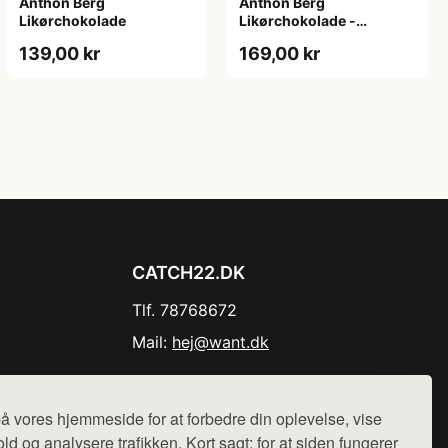
Anthon Berg
Anthon Berg
Likørchokolade
Likørchokolade -
Cocktails
139,00 kr
169,00 kr
CATCH22.DK
Tlf. 78768672
Mail:
hej@want.dk
Cookie- og privatlivspolitik
å vores hjemmeside for at forbedre din oplevelse, vise
ld og analysere trafikken. Kort sagt: for at siden fungerer