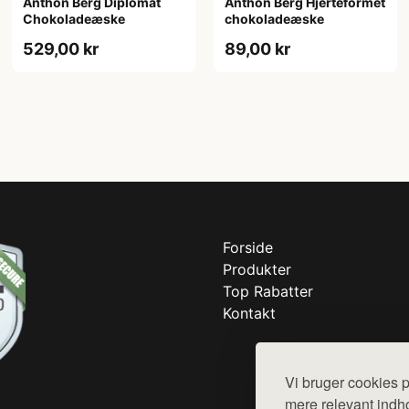
Anthon Berg Diplomat
Anthon Berg Hjerteformet
Chokoladeæske
chokoladeæske
529,00 kr
89,00 kr
Forside
Produkter
Top Rabatter
Kontakt
Vi bruger cookies p
mere relevant indho