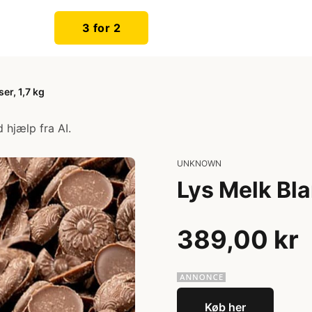
3 for 2
er, 1,7 kg
 hjælp fra AI.
UNKNOWN
Lys Melk Blan
389,00 kr
Køb her