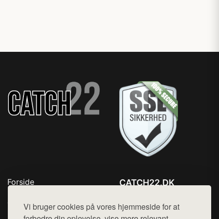
Forside
CATCH22.DK
Produkter
Tlf. 78768672
Top Rabatter
Vi bruger cookies på vores hjemmeside for at
Mail:
hej@want.dk
Kontakt
forbedre din oplevelse, vise mere relevant