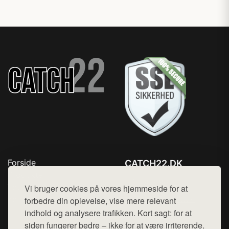
Forside
CATCH22.DK
Produkter
Tlf. 78768672
Top Rabatter
Vi bruger cookies på vores hjemmeside for at
Mail:
hej@want.dk
Kontakt
forbedre din oplevelse, vise mere relevant
indhold og analysere trafikken. Kort sagt: for at
Cookie- og privatlivspolitik
siden fungerer bedre – ikke for at være irriterende.