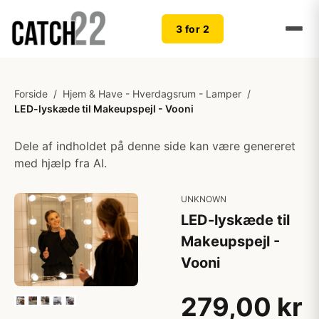
3 for 2
Forside
/
Hjem & Have - Hverdagsrum - Lamper
/
LED-lyskæde til Makeupspejl - Vooni
Dele af indholdet på denne side kan være genereret
med hjælp fra AI.
UNKNOWN
LED-lyskæde til
Makeupspejl -
Vooni
279,00 kr