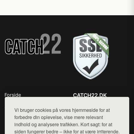
Forside
CATCH22.DK
Produkter
Tlf. 78768672
Top Rabatter
Vi bruger cookies på vores hjemmeside for at
Mail:
hej@want.dk
Kontakt
forbedre din oplevelse, vise mere relevant
indhold og analysere trafikken. Kort sagt: for at
Cookie- og privatlivspolitik
siden fungerer bedre – ikke for at være irriterende.