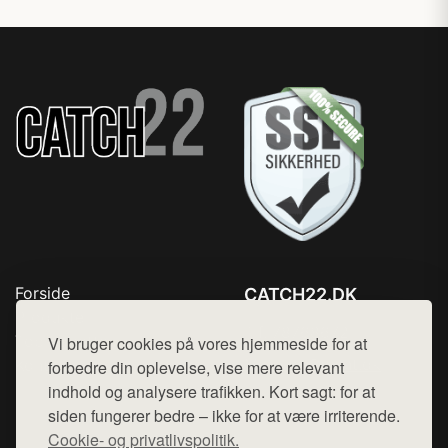
Forside
CATCH22.DK
Produkter
Tlf. 78768672
Top Rabatter
Vi bruger cookies på vores hjemmeside for at
Mail:
hej@want.dk
Kontakt
forbedre din oplevelse, vise mere relevant
indhold og analysere trafikken. Kort sagt: for at
Cookie- og privatlivspolitik
siden fungerer bedre – ikke for at være irriterende.
Cookie- og privatlivspolitik.