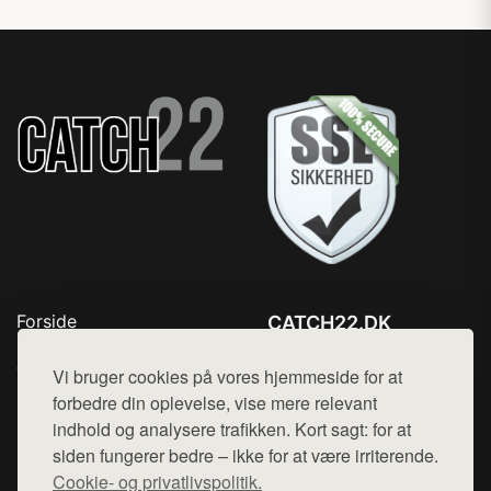
Forside
CATCH22.DK
Produkter
Tlf. 78768672
Top Rabatter
Vi bruger cookies på vores hjemmeside for at
Mail:
hej@want.dk
Kontakt
forbedre din oplevelse, vise mere relevant
indhold og analysere trafikken. Kort sagt: for at
Cookie- og privatlivspolitik
siden fungerer bedre – ikke for at være irriterende.
Cookie- og privatlivspolitik.