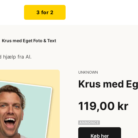
3 for 2
Krus med Eget Foto & Text
 hjælp fra AI.
UNKNOWN
Krus med Eg
119,00 kr
Køb her