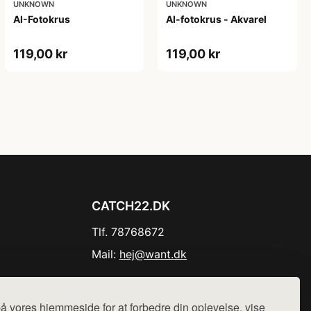
UNKNOWN
UNKNOWN
AI-Fotokrus
AI-fotokrus - Akvarel
119,00 kr
119,00 kr
CATCH22.DK
Tlf. 78768672
Mail:
hej@want.dk
Cookie- og privatlivspolitik
å vores hjemmeside for at forbedre din oplevelse, vise