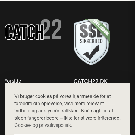
Forside
CATCH22.DK
Produkter
Tlf. 78768672
Top Rabatter
Vi bruger cookies på vores hjemmeside for at
Mail:
hej@want.dk
Kontakt
forbedre din oplevelse, vise mere relevant
indhold og analysere trafikken. Kort sagt: for at
Cookie- og privatlivspolitik
siden fungerer bedre – ikke for at være irriterende.
Cookie- og privatlivspolitik.