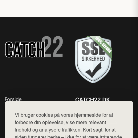
Forside
CATCH22.DK
Produkter
Tlf. 78768672
Top Rabatter
Vi bruger cookies på vores hjemmeside for at
Mail:
hej@want.dk
Kontakt
forbedre din oplevelse, vise mere relevant
indhold og analysere trafikken. Kort sagt: for at
Cookie- og privatlivspolitik
siden fungerer bedre – ikke for at være irriterende.