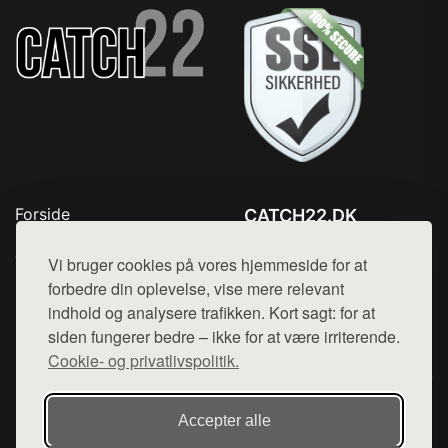
Forside
CATCH22.DK
Produkter
Tlf. 78768672
Top Rabatter
Vi bruger cookies på vores hjemmeside for at
Mail:
hej@want.dk
Kontakt
forbedre din oplevelse, vise mere relevant
indhold og analysere trafikken. Kort sagt: for at
Cookie- og privatlivspolitik
siden fungerer bedre – ikke for at være irriterende.
Cookie- og privatlivspolitik.
Denne side er en del af want.dk, der udgiver en række
Accepter alle
hjemmesider med præsentation af forskellige produkter fra