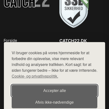
Forside
CATCH22.DK
Produkter
Tlf. 78768672
Top Rabatter
Vi bruger cookies på vores hjemmeside for at
Mail:
hej@want.dk
Kontakt
forbedre din oplevelse, vise mere relevant
indhold og analysere trafikken. Kort sagt: for at
Cookie- og privatlivspolitik
siden fungerer bedre – ikke for at være irriterende.
Cookie- og privatlivspolitik.
Denne side er en del af want.dk, der udgiver en række
Accepter alle
hjemmesider med præsentation af forskellige produkter fra
diverse webshops. Der sælges ikke varer fra denne side - vi
Afvis ikke‑nødvendige
henviser til de shops, som sælger varen. Vi har heller ikke