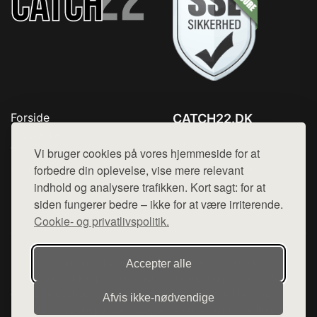
Forside
CATCH22.DK
Produkter
Tlf. 78768672
Top Rabatter
Vi bruger cookies på vores hjemmeside for at
Mail:
hej@want.dk
Kontakt
forbedre din oplevelse, vise mere relevant
indhold og analysere trafikken. Kort sagt: for at
Cookie- og privatlivspolitik
siden fungerer bedre – ikke for at være irriterende.
Cookie- og privatlivspolitik.
Denne side er en del af want.dk, der udgiver en række
Accepter alle
hjemmesider med præsentation af forskellige produkter fra
diverse webshops. Der sælges ikke varer fra denne side - vi
Afvis ikke‑nødvendige
henviser til de shops, som sælger varen. Vi har heller ikke