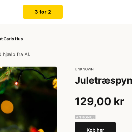
3 for 2
t Carls Hus
 hjælp fra AI.
UNKNOWN
Juletræspyn
129,00 kr
Køb her