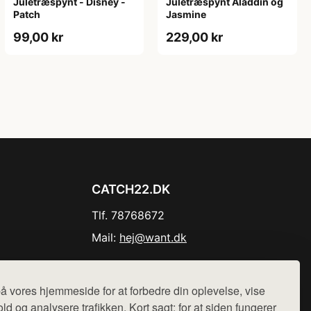
Juletræspynt - Disney -
Juletræspynt Aladdin og
Patch
Jasmine
99,00 kr
229,00 kr
CATCH22.DK
Tlf. 78768672
Mail:
hej@want.dk
Cookie- og privatlivspolitik
å vores hjemmeside for at forbedre din oplevelse, vise
ld og analysere trafikken. Kort sagt: for at siden fungerer