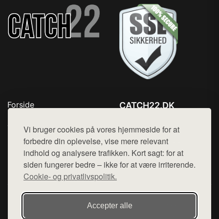
Forside
CATCH22.DK
Produkter
Tlf. 78768672
Top Rabatter
Vi bruger cookies på vores hjemmeside for at
Mail:
hej@want.dk
Kontakt
forbedre din oplevelse, vise mere relevant
indhold og analysere trafikken. Kort sagt: for at
Cookie- og privatlivspolitik
siden fungerer bedre – ikke for at være irriterende.
Cookie- og privatlivspolitik.
Denne side er en del af want.dk, der udgiver en række
Accepter alle
hjemmesider med præsentation af forskellige produkter fra