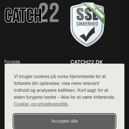
Forside
CATCH22.DK
Produkter
Tlf. 78768672
Top Rabatter
Vi bruger cookies på vores hjemmeside for at
Mail:
hej@want.dk
Kontakt
forbedre din oplevelse, vise mere relevant
indhold og analysere trafikken. Kort sagt: for at
Cookie- og privatlivspolitik
siden fungerer bedre – ikke for at være irriterende.
Cookie- og privatlivspolitik.
Denne side er en del af want.dk, der udgiver en række
Accepter alle
hjemmesider med præsentation af forskellige produkter fra