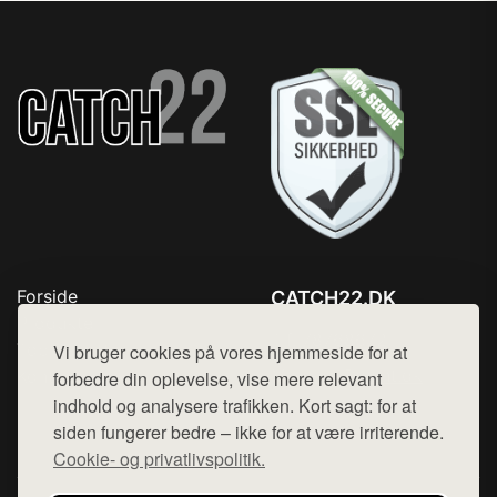
Forside
CATCH22.DK
Produkter
Tlf. 78768672
Top Rabatter
Vi bruger cookies på vores hjemmeside for at
Mail:
hej@want.dk
Kontakt
forbedre din oplevelse, vise mere relevant
indhold og analysere trafikken. Kort sagt: for at
Cookie- og privatlivspolitik
siden fungerer bedre – ikke for at være irriterende.
Cookie- og privatlivspolitik.