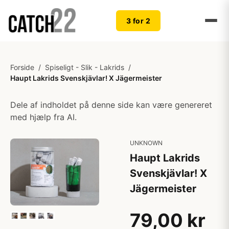
3 for 2
Forside
/
Spiseligt - Slik - Lakrids
/
Haupt Lakrids Svenskjävlar! X Jägermeister
Dele af indholdet på denne side kan være genereret
med hjælp fra AI.
UNKNOWN
Haupt Lakrids
Svenskjävlar! X
Jägermeister
79,00 kr