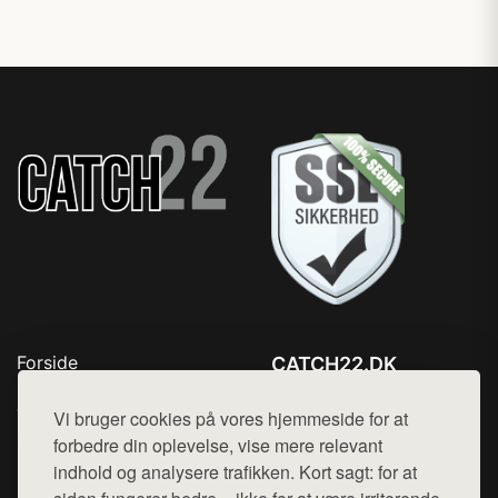
Forside
CATCH22.DK
Produkter
Tlf. 78768672
Top Rabatter
Vi bruger cookies på vores hjemmeside for at
Mail:
hej@want.dk
Kontakt
forbedre din oplevelse, vise mere relevant
indhold og analysere trafikken. Kort sagt: for at
Cookie- og privatlivspolitik