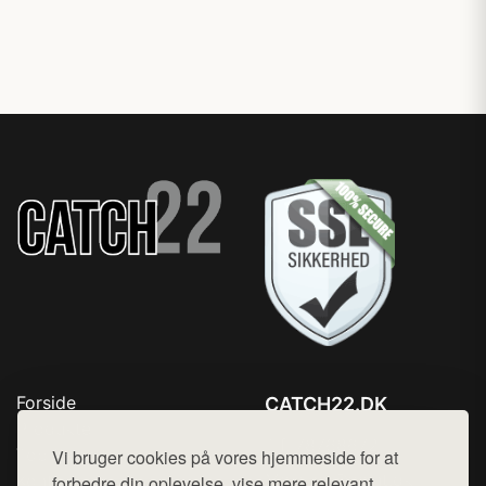
Forside
CATCH22.DK
Produkter
Tlf. 78768672
Top Rabatter
Vi bruger cookies på vores hjemmeside for at
Mail:
hej@want.dk
Kontakt
forbedre din oplevelse, vise mere relevant