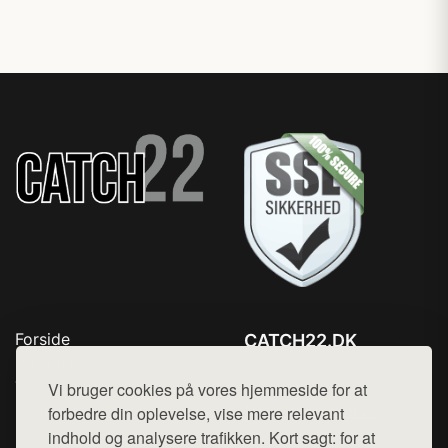
Forside
CATCH22.DK
Produkter
Tlf. 78768672
Top Rabatter
Vi bruger cookies på vores hjemmeside for at
Mail:
hej@want.dk
Kontakt
forbedre din oplevelse, vise mere relevant
indhold og analysere trafikken. Kort sagt: for at