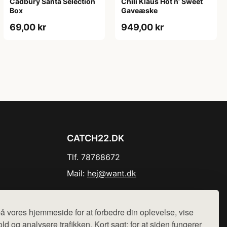
Cadbury Santa Selection
Chili Klaus Hot n’ Sweet
Box
Gaveæske
69,00 kr
949,00 kr
CATCH22.DK
Tlf. 78768672
Mail:
hej@want.dk
Cookie- og privatlivspolitik
å vores hjemmeside for at forbedre din oplevelse, vise
ld og analysere trafikken. Kort sagt: for at siden fungerer