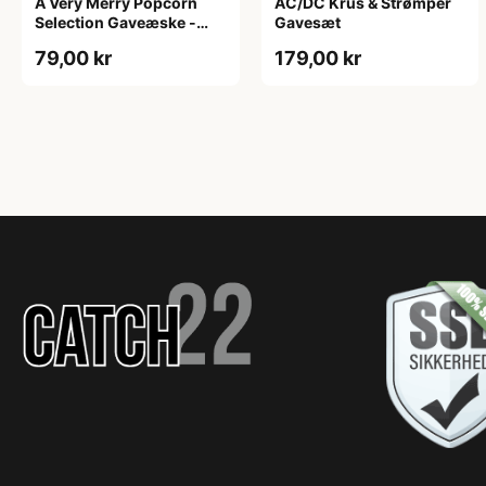
A Very Merry Popcorn
AC/DC Krus & Strømper
Selection Gaveæske -
Gavesæt
Joe & Seph’s
79,00 kr
179,00 kr