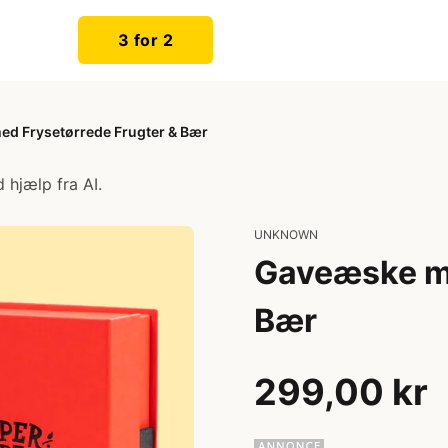
3 for 2
d Frysetørrede Frugter & Bær
 hjælp fra AI.
UNKNOWN
Gaveæske me
Bær
299,00 kr