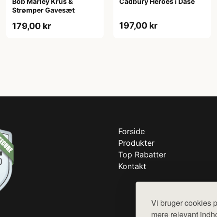
Bob Marley Krus &
Cadbury Heroes i Dåse
Strømper Gavesæt
197,00 kr
179,00 kr
Forside
Produkter
Top Rabatter
Kontakt
Vi bruger cookies p
mere relevant indho