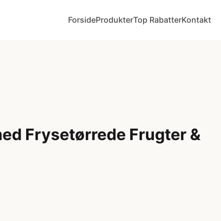
Forside
Produkter
Top Rabatter
Kontakt
d Frysetørrede Frugter &