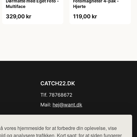
Dørmåtte med Eget Foto -
Fotomagneter 4-pak -
Multiface
Hjerte
329,00 kr
119,00 kr
CATCH22.DK
Tlf. 78768672
Mail:
hej@want.dk
Cookie- og privatlivspolitik
å vores hjemmeside for at forbedre din oplevelse, vise
ld og analysere trafikken. Kort sagt: for at siden fungerer