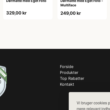
Dørmåtte med Eget Foto
Dørmåtte med Eget Foto -
Multiface
329,00 kr
249,00 kr
Forside
Produkter
Top Rabatter
Kontakt
Vi bruger cookies p
mere relevant indho