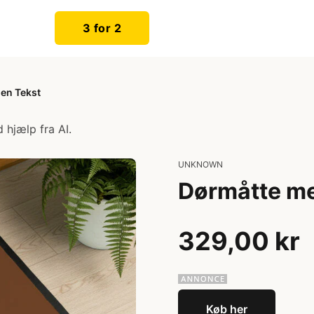
3 for 2
en Tekst
 hjælp fra AI.
UNKNOWN
Dørmåtte me
329,00 kr
Køb her