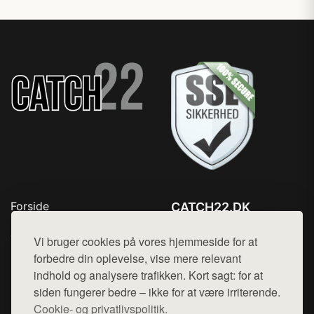
Forside
CATCH22.DK
Produkter
Tlf. 78768672
Top Rabatter
Vi bruger cookies på vores hjemmeside for at
Mail:
hej@want.dk
Kontakt
forbedre din oplevelse, vise mere relevant
indhold og analysere trafikken. Kort sagt: for at
Cookie- og privatlivspolitik
siden fungerer bedre – ikke for at være irriterende.
Cookie- og privatlivspolitik.