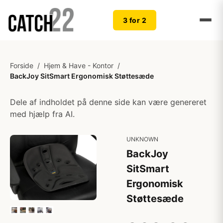
3 for 2
Forside
/
Hjem & Have - Kontor
/
BackJoy SitSmart Ergonomisk Støttesæde
Dele af indholdet på denne side kan være genereret
med hjælp fra AI.
UNKNOWN
BackJoy
SitSmart
Ergonomisk
Støttesæde