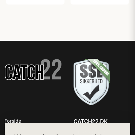
Forside
CATCH22.DK
Produkter
Tlf. 78768672