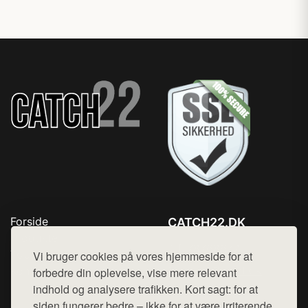
Forside
CATCH22.DK
Produkter
Tlf. 78768672
Top Rabatter
Vi bruger cookies på vores hjemmeside for at
Mail:
hej@want.dk
Kontakt
forbedre din oplevelse, vise mere relevant
indhold og analysere trafikken. Kort sagt: for at
Cookie- og privatlivspolitik
siden fungerer bedre – ikke for at være irriterende.