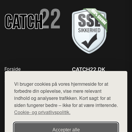
Forside
CATCH22.DK
Produkter
Tlf. 78768672
Top Rabatter
Vi bruger cookies på vores hjemmeside for at
Mail:
hej@want.dk
Kontakt
forbedre din oplevelse, vise mere relevant
indhold og analysere trafikken. Kort sagt: for at
Cookie- og privatlivspolitik
siden fungerer bedre – ikke for at være irriterende.
Cookie- og privatlivspolitik.
Denne side er en del af want.dk, der udgiver en række
Accepter alle