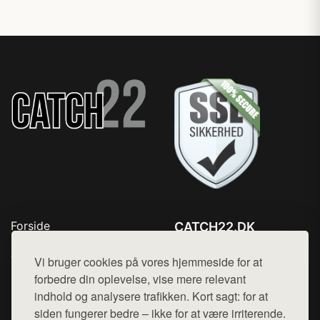
Forside
CATCH22.DK
Produkter
Tlf. 78768672
Top Rabatter
Vi bruger cookies på vores hjemmeside for at
Mail:
hej@want.dk
Kontakt
forbedre din oplevelse, vise mere relevant
indhold og analysere trafikken. Kort sagt: for at
Cookie- og privatlivspolitik
siden fungerer bedre – ikke for at være irriterende.